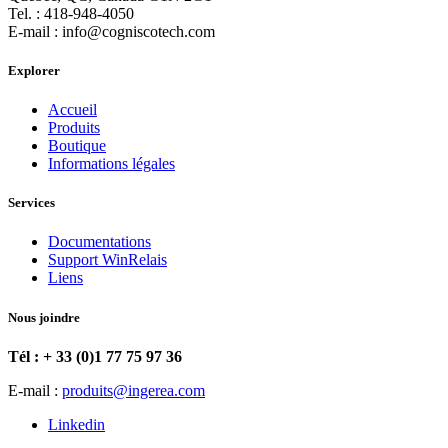
Tel. : 418-948-4050
E-mail : info@cogniscotech.com
Explorer
Accueil
Produits
Boutique
Informations légales
Services
Documentations
Support WinRelais
Liens
Nous joindre
Tél : + 33 (0)1 77 75 97 36
E-mail :
produits@ingerea.com
Linkedin