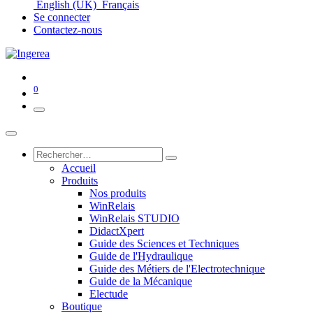
English (UK)
Français
Se connecter
Contactez-nous
0
Accueil
Produits
Nos produits
WinRelais
WinRelais STUDIO
DidactXpert
Guide des Sciences et Techniques
Guide de l'Hydraulique
Guide des Métiers de l'Electrotechnique
Guide de la Mécanique
Electude
Boutique